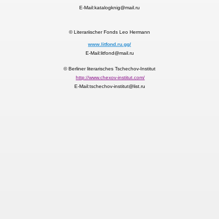
E-Mail:katalogknig@mail.ru
© Literariischer Fonds Leo Hermann
www.litfond.ru.gg/
E-Mail:litfond@mail.ru
ЧЕНИЯ
© Berliner literarisches Tschechov-Institut
http://www.chexov-institut.com/
УЧЕНИЯ
E-Mail:tschechov-institut@list.ru
ОТЫ
РСЫ