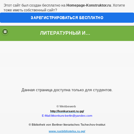
Этот сайт был создан бесплатно на
Homepage-Konstruktor.ru
. Хотите
тоже иметь собственный сайт?
ЗАРЕГИСТРИРОВАТЬСЯ БЕСПЛАТНО
ЛИТЕРАТУРНЫЙ ИНСТИТУТ имени А.П.ЧЕХОВА
Данная страница доступна только для студентов.
© Wettbewerb
И
http://konkursant.ru.gg/
E-Mail:litkonkurs-berlin@yandex.com
© Bibliothek von Berliner literarisches Tschechov-Institut
www.rusbiblioteka.ru.gg/